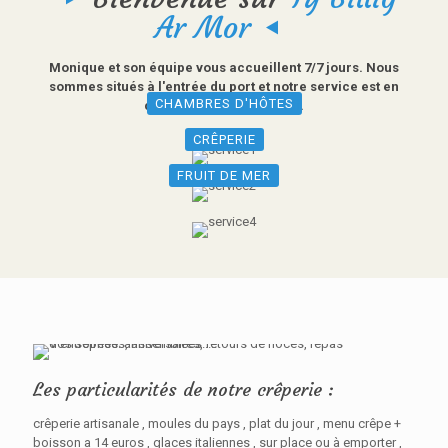
Ar Mor
Monique et son équipe vous accueillent 7/7 jours. Nous
sommes situés à l'entrée du port et notre service est en
CHAMBRES D'HÔTES
continu tout l'après-midi.
CRÊPERIE
FRUIT DE MER
Les particularités de notre crêperie :
crêperie artisanale , moules du pays , plat du jour , menu crêpe +
boisson a 14 euros , glaces italiennes , sur place ou à emporter ,